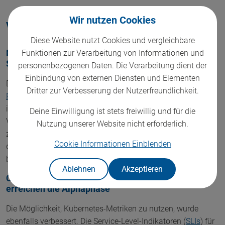
Wir nutzen Cookies
Verbesserungen der Kubernetes-Metriken
Diese Website nutzt Cookies und vergleichbare
Funktionen zur Verarbeitung von Informationen und
Metrics framework extension erreicht den Alpha
Status
personenbezogenen Daten. Die Verarbeitung dient der
Einbindung von externen Diensten und Elementen
Die Erweiterung des Metrics-Frameworks geht in die
Alpha-
Dritter zur Verbesserung der Nutzerfreundlichkeit.
Phase
über und die
Dokumentation
wird nun für jede Metrik
in der Kubernetes-Codebasis veröffentlicht. Diese
Deine Einwilligung ist stets freiwillig und für die
Verbesserung fügt den Kubernetes-Metriken zwei
Nutzung unserer Website nicht erforderlich.
zusätzliche Metadaten hinzu:
und
, welche
Internal
Beta
Cookie Informationen
Einblenden
die Unterscheidung von internen bzw. sich in der Beta
befindlichen Metriken ermöglichen.
Ablehnen
Akzeptieren
Component Health Service Level Indicators
erreichen die Alphaphase
Die Möglichkeit, Kubernetes-Metriken zu nutzen, wurde
ebenfalls verbessert. Die Service-Level-Indikatoren (
SLIs
) für