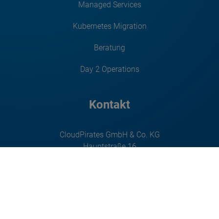
Managed Services
Kubernetes Migration
Beratung
Day 2 Operations
Kontakt
CloudPirates GmbH & Co. KG
Hauptstraße 16
32457 Porta Westfalica
Kontaktformular
hello@cloudpirates.io