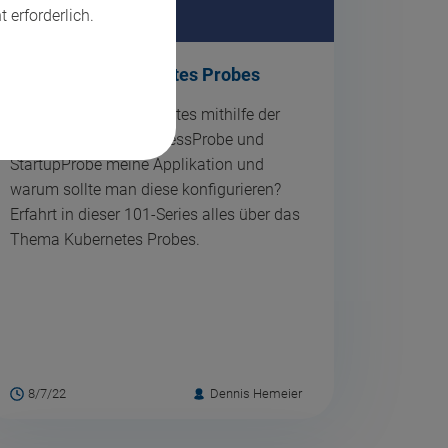
t erforderlich.
101 Series: Kubernetes Probes
Wie überwacht Kubernetes mithilfe der
LivenessProbe, ReadinessProbe und
StartupProbe meine Applikation und
warum sollte man diese konfigurieren?
Erfahrt in dieser 101-Series alles über das
Thema Kubernetes Probes.
8/7/22
Dennis Hemeier