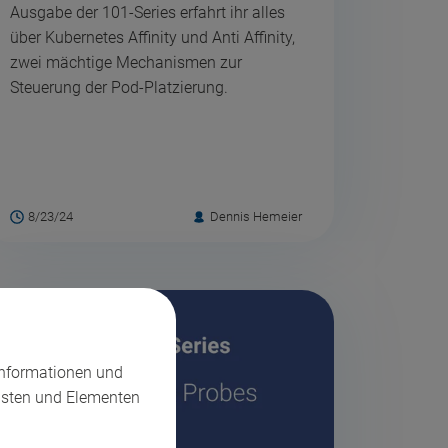
Ausgabe der 101-Series erfahrt ihr alles
über Kubernetes Affinity und Anti Affinity,
zwei mächtige Mechanismen zur
Steuerung der Pod-Platzierung.
8/23/24
Dennis Hemeier
Informationen und
nsten und Elementen