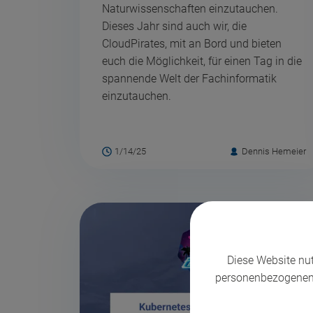
Naturwissenschaften einzutauchen.
Dieses Jahr sind auch wir, die
CloudPirates, mit an Bord und bieten
euch die Möglichkeit, für einen Tag in die
spannende Welt der Fachinformatik
einzutauchen.
1/14/25
Dennis Hemeier
Diese Website nu
personenbezogenen 