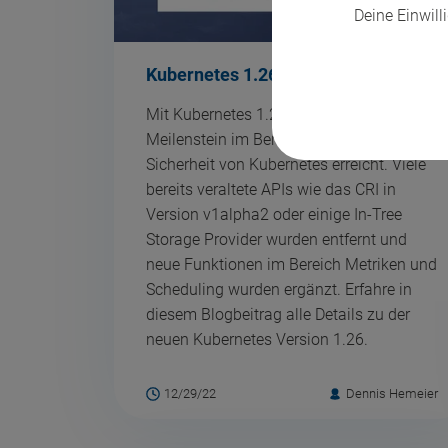
Deine Einwilli
Kubernetes 1.26 - Electrifying
Mit Kubernetes 1.26 wird ein weiterer
Meilenstein im Bereich der Stabilität und
Sicherheit von Kubernetes erreicht. Viele
bereits veraltete APIs wie das CRI in
Version v1alpha2 oder einige In-Tree
Storage Provider wurden entfernt und
neue Funktionen im Bereich Metriken und
Scheduling wurden ergänzt. Erfahre in
diesem Blogbeitrag alle Details zu der
neuen Kubernetes Version 1.26.
12/29/22
Dennis Hemeier