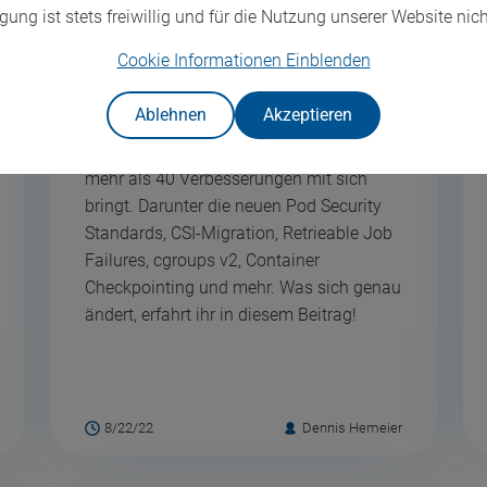
gung ist stets freiwillig und für die Nutzung unserer Website nich
Cookie Informationen
Einblenden
Kubernetes 1.25 - Combiner
Ablehnen
Akzeptieren
Mit Kubernetes 1.25 erhalten wir eine
neue Kubernetes Version, die insgesamt
mehr als 40 Verbesserungen mit sich
bringt. Darunter die neuen Pod Security
Standards, CSI-Migration, Retrieable Job
Failures, cgroups v2, Container
Checkpointing und mehr. Was sich genau
ändert, erfahrt ihr in diesem Beitrag!
8/22/22
Dennis Hemeier