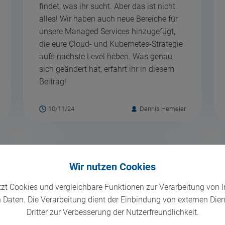
findet, was ihr sucht. Aber das ist nicht
alles! Wir haben auch neue Bereiche für
unsere Managed Services hinzugefügt,
die eure Cloud- und Kubernetes-Strategie
aufs nächste Level heben. Was genau
sich geändert hat, erfahrt ihr in diesem
Beitrag!
10/11/24
Dennis Hemeier
Wir nutzen Cookies
tzt Cookies und vergleichbare Funktionen zur Verarbeitung von 
Daten. Die Verarbeitung dient der Einbindung von externen Die
Dritter zur Verbesserung der Nutzerfreundlichkeit.