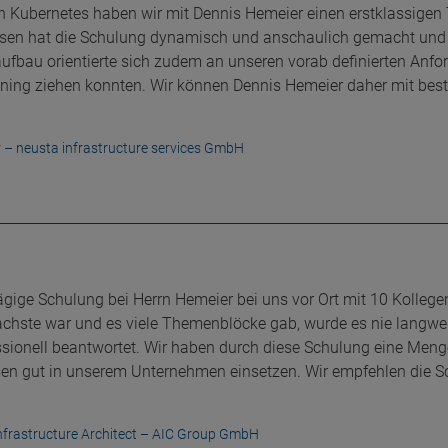
 Kubernetes haben wir mit Dennis Hemeier einen erstklassigen 
wissen hat die Schulung dynamisch und anschaulich gemacht und 
fbau orientierte sich zudem an unseren vorab definierten Anfor
ning ziehen konnten. Wir können Dennis Hemeier daher mit be
or – neusta infrastructure services GmbH
ägige Schulung bei Herrn Hemeier bei uns vor Ort mit 10 Kolle
fachste war und es viele Themenblöcke gab, wurde es nie langwe
essionell beantwortet. Wir haben durch diese Schulung eine M
sen gut in unserem Unternehmen einsetzen. Wir empfehlen die 
nfrastructure Architect – AIC Group GmbH