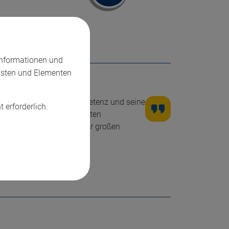
Informationen und
nsten und Elementen
eugt durch seine Fachkompetenz und seine
t erforderlich.
n zu stellen die zur vollsten
n die Teilnehmer einen sehr großen
gerne weiter!