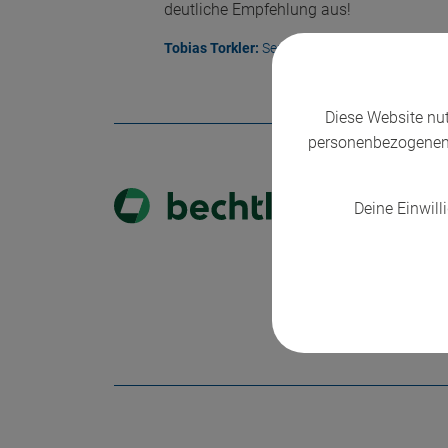
deutliche Empfehlung aus!
Tobias Torkler:
Senior Software Architect –
Diese Website nu
personenbezogenen 
Herr Hemeier ist ein 
Deine Einwilli
praxisnahe und anscha
Zufriedenheit beantwo
Mehrwert den sie dire
Stephanie H.:
Vertrieb 