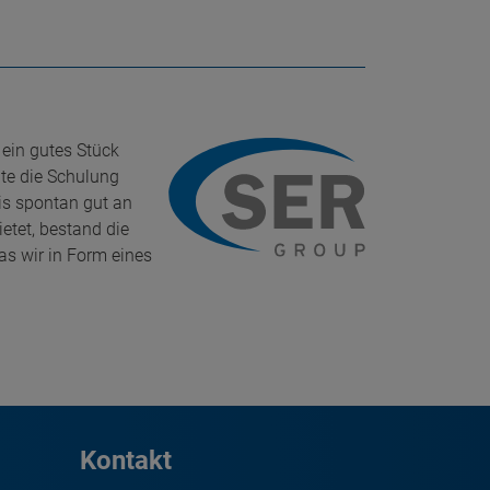
 ein gutes Stück
te die Schulung
is spontan gut an
etet, bestand die
as wir in Form eines
Kontakt