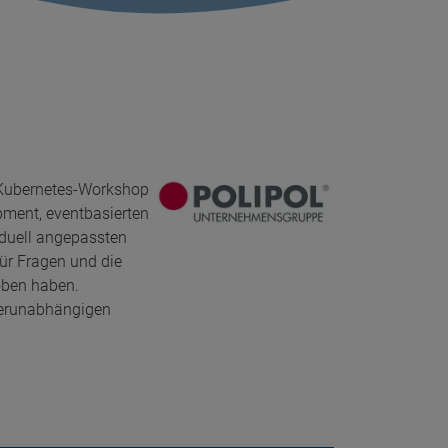
r Kubernetes-Workshop
pment, eventbasierten
iduell angepassten
ür Fragen und die
oben haben.
eterunabhängigen