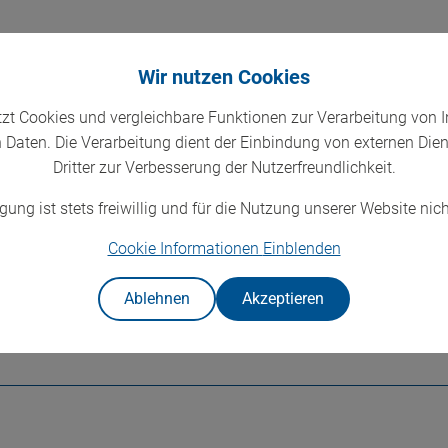
 CompuGroup Medical Software GmbH
Wir nutzen Cookies
tzt Cookies und vergleichbare Funktionen zur Verarbeitung von 
Daten. Die Verarbeitung dient der Einbindung von externen Die
Dritter zur Verbesserung der Nutzerfreundlichkeit.
sehr geschätzter Dozent, den wir sehr gerne einsetzen. Er überz
gung ist stets freiwillig und für die Nutzung unserer Website nich
uliche Vortragsweise. Es besteht jederzeit die Möglichkeit Frage
rtet werden. Durch die individuelle Gestaltung der Inhalte habe
Cookie Informationen
Einblenden
kt in der Praxis umsetzen können. Wir empfehlen Herrn Hemeier 
Ablehnen
Akzeptieren
Schulungszentrum – Bechtle GmbH