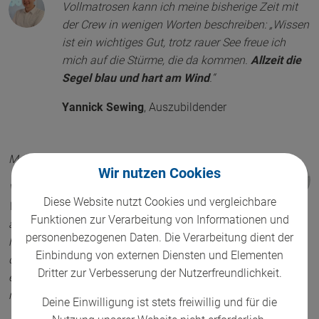
Vollmatrosen kann ich meine bisherige Zeit mit
der Crew in wenigen Worten beschreiben: „Wissen
ist ein wichtiges Gut, trotz rauer See freue ich
mich auf die Stürme, die da kommen.
Allzeit die
Segel blau und hart am Wind
.“
Yannick Sewing
,
Auszubildender
Meine Crew, mein Heimathafen, meine Familie!
Wir nutzen Cookies
Vor einem Jahr stachen wir zusammen in See.
Diese Website nutzt Cookies und vergleichbare
Wir mussten einige Gewitter überstehen, standen
Funktionen zur Verarbeitung von Informationen und
auch mal auf dem falschen Holzbein. Aber wir
personenbezogenen Daten. Die Verarbeitung dient der
hielten daran fest, was uns einst der Papagei auf
Einbindung von externen Diensten und Elementen
der Schulter versprach – „Irgendwann werdet ihr
Dritter zur Verbesserung der Nutzerfreundlichkeit.
einen wertvollen Schatz finden!“. Und er hatte
recht.
Deine Einwilligung ist stets freiwillig und für die