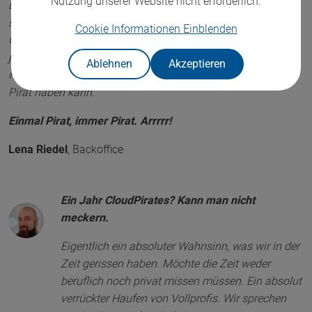
Nutzung unserer Website nicht erforderlich.
Denn nicht nur die Crew wächst mit der Zeit,
sondern auch jeder Einzelne von uns. Die
Cookie Informationen
Einblenden
CloudPiraten, unsere gemeinsamen Ziele und
jeder einzelne Tag, den wir gemeinsam Hand in
Ablehnen
Akzeptieren
Hand meistern, ist der größte Schatz, den man als
Pirat haben kann.
Einmal Pirat, immer Pirat. Arrrrr!
Lena Riedel
,
Backoffice
Ein Jahr CloudPirates? Kann man nicht
meckern.
Eigentlich ein absoluter Wahnsinn, was wir in der
Zeit gerissen haben. Möchte die Zeit weder
beruflich noch privat missen müssen. Ein absolut
verrückter Haufen von Vollprofis. Wir sprechen