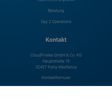
Beratung
Day 2 Operations
Kontakt
CloudPirates GmbH & Co. KG
Hauptstraße 16
32457 Porta Westfalica
Kontaktformular
hello@cloudpirates.io
+49-571-784628-20