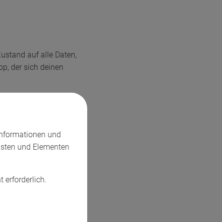
ustand auf alle Daten,
p, der sich deinen
Informationen und
eispiel authentifizierst
nsten und Elementen
n Freund (Anfrage Nr. 2)
ktioniert, muss sich jeder
teiligten merken.
t erforderlich.
abhängig, da sie Dinge