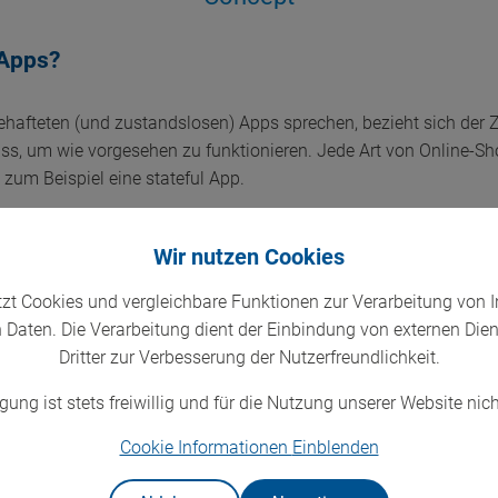
 Apps?
afteten (und zustandslosen) Apps sprechen, bezieht sich der Z
ss, um wie vorgesehen zu funktionieren. Jede Art von Online-Sho
 zum Beispiel eine stateful App.
it gelöst werden
Wir nutzen Cookies
tzt Cookies und vergleichbare Funktionen zur Verarbeitung von 
fordert in der Regel mehrere Anfragen. Beim Online-Banking zum B
Daten. Die Verarbeitung dient der Einbindung von externen Die
asswort eingibst (Anfrage Nr. 1), dann überweist du Geld an eine
Dritter zur Verbesserung der Nutzerfreundlichkeit.
 die Überweisungsdetails einsehen (Anfrage Nr. 3). Damit das fun
 erinnern, und die Bank muss sich den Stand der Konten aller Be
gung ist stets freiwillig und für die Nutzung unserer Website nich
sten Anwendungen, die wir nutzen, zumindest teilweise zustands
llungen speichern, um das Nutzererlebnis zu verbessern.
Cookie Informationen
Einblenden