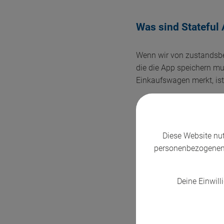
Was sind Stateful
Wenn wir von zustandsbeh
die die App speichern mu
Einkaufswagen merkt, ist
Probleme, die dam
Diese Website nu
Die Nutzung einer App er
personenbezogenen 
du dich, indem du dein P
und schließlich willst du
Schritt an den vorherigen
Deine Einwilli
Heutzutage sind die mei
wie Vorlieben und Einste