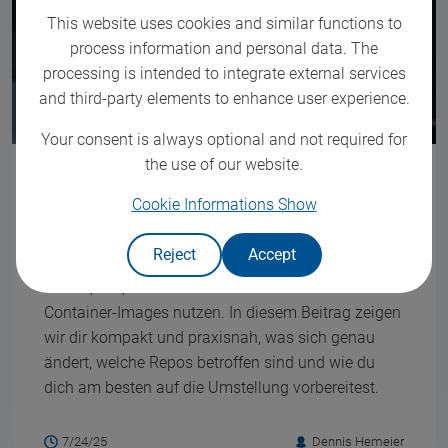
This website uses cookies and similar functions to
process information and personal data. The
processing is intended to integrate external services
and third-party elements to enhance user experience.
Your consent is always optional and not required for
the use of our website.
Bitnami Helm Charts: Was sich ab August
2025 ändert (und was du jetzt tun solltest)
Cookie Informations
Show
Ab dem 28. August 2025 steht eine wichtige
Reject
Accept
Umstellung bevor, die alle Kubernetes-Nutzer
betrifft, alle, die Bitnami Helm Charts und
Container-Images nutzen. In diesem Beitrag zeigen
wir dir kompakt und praxisnah, was sich genau
ändert, welche Repos betroffen sind und wie du
dich am besten auf die Umstellung vorbereitest.
7/24/25
Dennis Hemeier