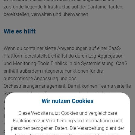
zugrunde liegende Infrastruktur, auf der Container laufen,
bereitstellen, verwalten und überwachen.
Wie es hilft
Wenn du containerisierte Anwendungen auf einer CaaS-
Plattform bereitstellst, erhältst du durch Log-Aggregation
und Monitoring-Tools Einblick in die Systemleistung. CaaS
enthält außerdem integrierte Funktionen für die
automatische Anpassung und das
Orchestrierungsmanagement. Damit können Teams verteilte
Systeme mit hoher Transparenz und hoher Verfügbarkeit
Wir nutzen Cookies
aufbauen. Außerdem erhöht CaaS die
Entwicklungsgeschwindigkeit der Teams, indem es schnelle
Diese Website nutzt Cookies und vergleichbare
Implementierungen ermöglicht. Während Container ein
Funktionen zur Verarbeitung von Informationen und
konsistentes Bereitstellungsziel gewährleisten, senkt CaaS
personenbezogenen Daten. Die Verarbeitung dient der
die Betriebskosten der Entwickler/innen, da weniger DevOps-