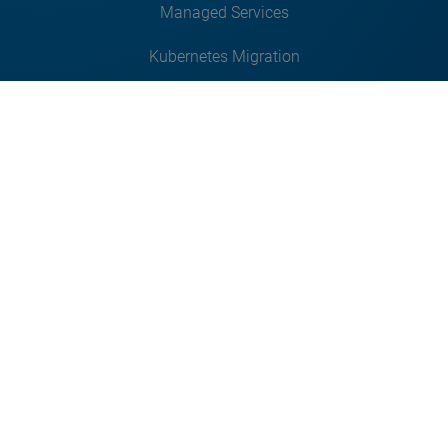
Managed Services
Kubernetes Migration
Beratung
Day 2 Operations
Kontakt
CloudPirates GmbH & Co. KG
Hauptstraße 16
32457 Porta Westfalica
Kontaktformular
hello@cloudpirates.io