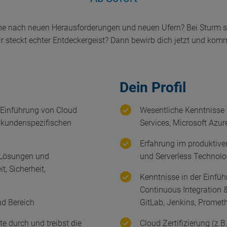
he nach neuen Herausforderungen und neuen Ufern? Bei Sturm st
dir steckt echter Entdeckergeist? Dann bewirb dich jetzt und kom
Dein Profil
r Einführung von Cloud
Wesentliche Kenntniss
 kundenspezifischen
Services, Microsoft Azu
Erfahrung im produktive
 Lösungen und
und Serverless Technolo
t, Sicherheit,
Kenntnisse in der Einfüh
Continuous Integration & 
ud Bereich
GitLab, Jenkins, Promet
e durch und treibst die
Cloud Zertifizierung (z.