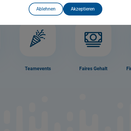
Ablehnen
Akzeptieren
Teamevents
Faires Gehalt
F