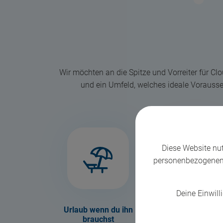
Wir möchten an die Spitze und Vorreiter für C
und ein Umfeld, welches ideale Vorausset
Diese Website nu
personenbezogenen 
Deine Einwilli
Urlaub wenn du ihn
Nerf-Guns für di
brauchst
Action zwischendu