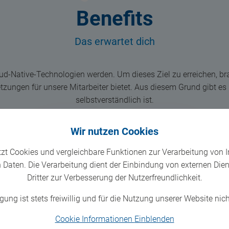
Benefits
Das erwartet dich
loud-Native-Technologien werden. Um dieses Ziel zu erreichen, b
zungen für unsere Mitarbeiter bietet. Aus diesem Grund gibt es 
selbstverständlich ist.
Wir nutzen Cookies
tzt Cookies und vergleichbare Funktionen zur Verarbeitung von 
Daten. Die Verarbeitung dient der Einbindung von externen Die
Dritter zur Verbesserung der Nutzerfreundlichkeit.
gung ist stets freiwillig und für die Nutzung unserer Website nich
e
Wir haben immer ein
Möglichkeit zur
Cookie Informationen
Einblenden
rch
offenes Ohr für dich
Weiterbildung