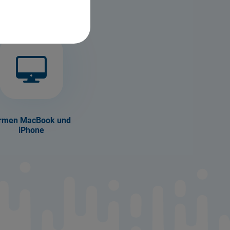
kostenlos
irmen MacBook und
iPhone